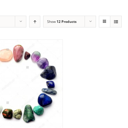
Show
12 Products