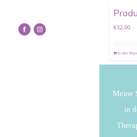
Produ
€
32,00
Facebook
Instagram
In den War
Meine S
in 
Therap