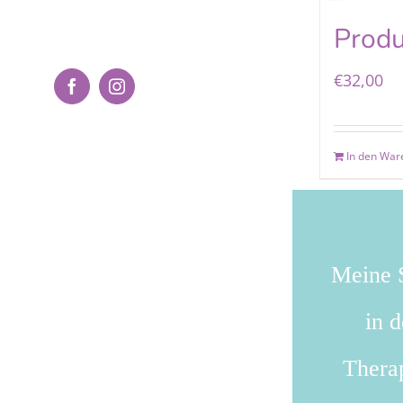
Produ
€
32,00
Facebook
Instagram
In den War
Meine S
in 
Therap