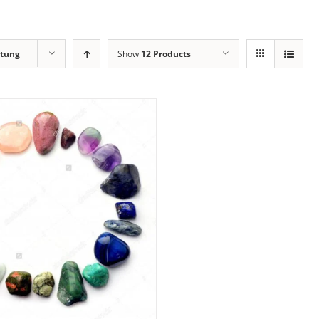
tung
Show
12 Products