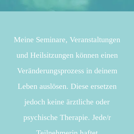
Meine Seminare, Veranstaltungen
und Heilsitzungen können einen
Veränderungsprozess in deinem
Leben auslösen. Diese ersetzen
jedoch keine ärztliche oder
psychische Therapie. Jede/r
Teilnehmerin haftet