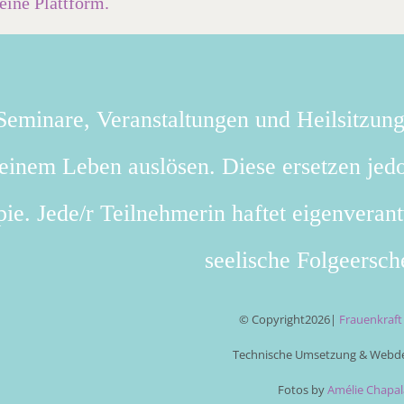
ine Plattform.
eminare, Veranstaltungen und Heilsitzun
deinem Leben auslösen. Diese ersetzen jedo
ie. Jede/r Teilnehmerin haftet eigenverant
seelische Folgeersch
© Copyright
2026|
Frauenkraf
Technische Umsetzung & Webde
Fotos by
Amélie Chapal