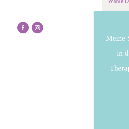
Wähle De
Facebook
Instagram
Meine S
in 
Therap