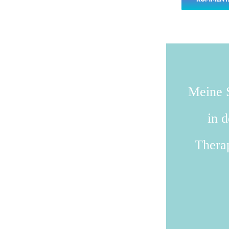
Meine S
in 
Therap