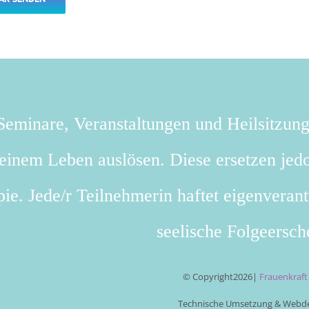
eminare, Veranstaltungen und Heilsitzun
deinem Leben auslösen. Diese ersetzen jedo
ie. Jede/r Teilnehmerin haftet eigenverant
seelische Folgeersch
© Copyright
2026|
Frauenkraf
Technische Umsetzung & Webde