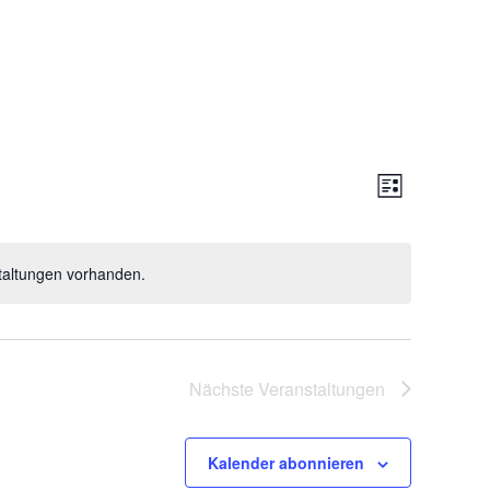
Ansi
Verans
Liste
Navi
Ansich
taltungen vorhanden.
Naviga
Nächste
Veranstaltungen
Kalender abonnieren