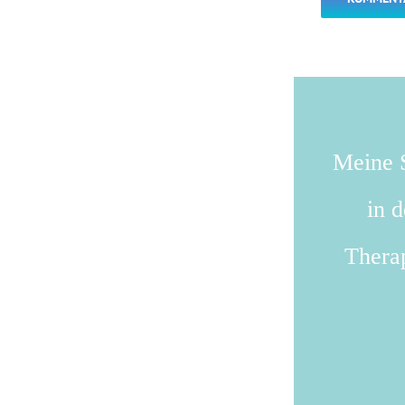
Meine S
in 
Therap