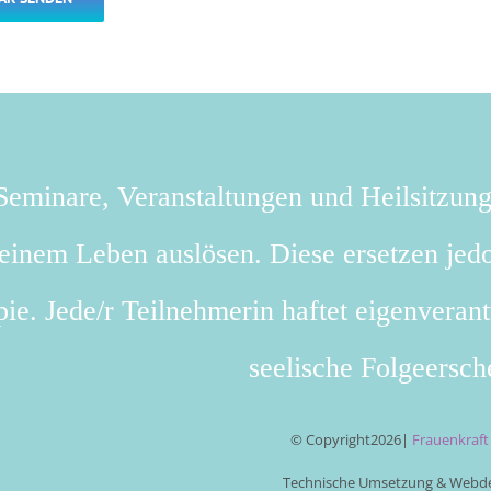
eminare, Veranstaltungen und Heilsitzun
deinem Leben auslösen. Diese ersetzen jedo
ie. Jede/r Teilnehmerin haftet eigenverant
seelische Folgeersch
© Copyright
2026|
Frauenkraf
Technische Umsetzung & Webde