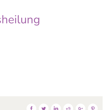
sheilung
Facebook
Twitter
Linkedin
Reddit
Google+
Pinteres