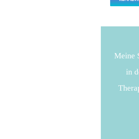
Meine S
in 
Therap