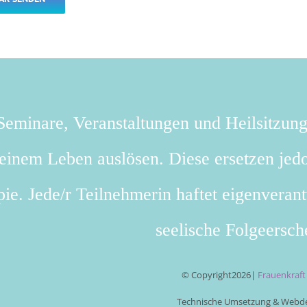
eminare, Veranstaltungen und Heilsitzun
deinem Leben auslösen. Diese ersetzen jedo
ie. Jede/r Teilnehmerin haftet eigenverant
seelische Folgeersch
© Copyright
2026|
Frauenkraf
Technische Umsetzung & Webde