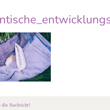
antische_entwicklung
e die Nachricht!