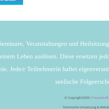
eminare, Veranstaltungen und Heilsitzun
deinem Leben auslösen. Diese ersetzen jedo
ie. Jede/r Teilnehmerin haftet eigenverant
seelische Folgeersch
© Copyright
2026|
Frauenkraf
Technische Umsetzung & Webde