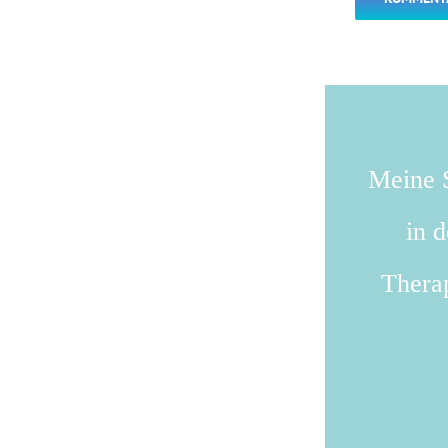
Meine S
in 
Therap