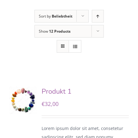
Sort by
Beliebtheit
Show
12 Products
Produkt 1
€
32,00
Lorem ipsum dolor sit amet, consetetur
sadipscing elitr, sed diam nonumy