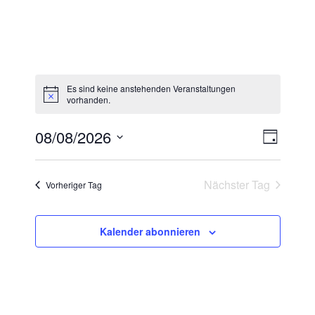
Es sind keine anstehenden Veranstaltungen
vorhanden.
Ansi
08/08/2026
Veran
Tag
Navi
Ansic
Datum
wählen.
Naviga
Nächster Tag
Vorheriger Tag
Kalender abonnieren