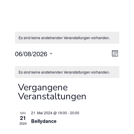
Es sind keine anstehenden Veranstaltungen vorhanden.
Ansi
06/08/2026
Veran
Monat
Navi
Ansic
Datum
wählen.
Naviga
Es sind keine anstehenden Veranstaltungen vorhanden.
Vergangene
Veranstaltungen
21. Mai 2024 @ 19:00
-
20:00
MAI
21
Bellydance
2024